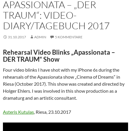
APASSIONATA – „DER
TRAUM“: VIDEO-
DIARY/TAGEBUCH 2017
31.10.2017
ADMIN
5 KOMMENTARE
Rehearsal Video Blinks „Apassionata –
DER TRAUM“ Show
Four video blinks I have shot with my iPhone 6s during the
rehearsals of the Apassionata show „Cinema of Dreams“ in
Riesa (October 2017). This show was created and directed by
Holger Ehlers. I was involved in this show production as a
dramaturg and an artistic consultant.
Asteris Kutulas
, Riesa, 23.10.2017