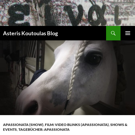
Zum
Inhalt
springen
Suchen
Asteris Koutoulas Blog
PRIMÄR
MENÜ
APASSIONATA (SHOW)
,
FILM: VIDEO BLINKS (APASSIONATA)
,
SHOWS &
EVENTS
,
TAGEBÜCHER: APASSIONATA