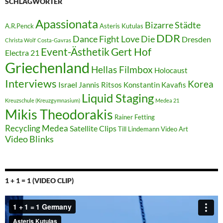
SCHLAGWÖRTER
Apassionata
Bizarre Städte
A.R.Penck
Asteris Kutulas
DDR
Dance Fight Love Die
Dresden
Christa Wolf
Costa-Gavras
Event-Ästhetik
Gert Hof
Electra 21
Griechenland
Hellas Filmbox
Holocaust
Interviews
Korea
Israel
Jannis Ritsos
Konstantin Kavafis
Liquid Staging
Kreuzschule (Kreuzgymnasium)
Medea 21
Mikis Theodorakis
Rainer Fetting
Recycling Medea
Satellite Clips
Till Lindemann
Video Art
Video Blinks
1 + 1 = 1 (VIDEO CLIP)
Video-
Player