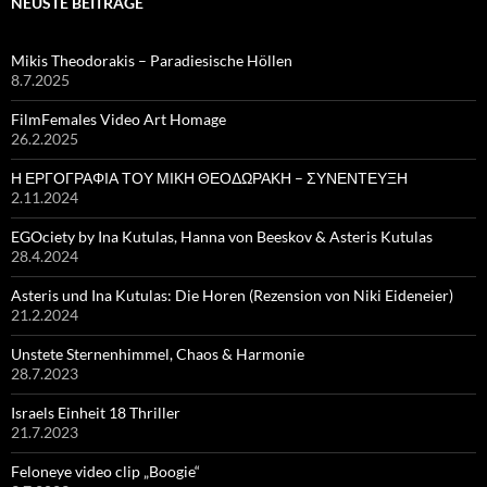
NEUSTE BEITRÄGE
Mikis Theodorakis – Paradiesische Höllen
8.7.2025
FilmFemales Video Art Homage
26.2.2025
Η ΕΡΓΟΓΡΑΦΙΑ ΤΟΥ ΜΙΚΗ ΘΕΟΔΩΡΑΚΗ – ΣΥΝΕΝΤΕΥΞΗ
2.11.2024
EGOciety by Ina Kutulas, Hanna von Beeskov & Asteris Kutulas
28.4.2024
Asteris und Ina Kutulas: Die Horen (Rezension von Niki Eideneier)
21.2.2024
Unstete Sternenhimmel, Chaos & Harmonie
28.7.2023
Israels Einheit 18 Thriller
21.7.2023
Feloneye video clip „Boogie“