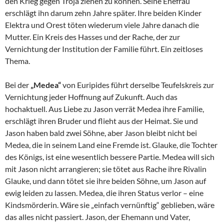
den Krieg gegen Troja ziehen zu können. Seine Ehefrau
erschlägt ihn darum zehn Jahre später. Ihre beiden Kinder
Elektra und Orest töten wiederum viele Jahre danach die
Mutter. Ein Kreis des Hasses und der Rache, der zur
Vernichtung der Institution der Familie führt. Ein zeitloses
Thema.
Bei der
„Medea“
von Euripides führt derselbe Teufelskreis zur
Vernichtung jeder Hoffnung auf Zukunft. Auch das
hochaktuell. Aus Liebe zu Jason verrät Medea ihre Familie,
erschlägt ihren Bruder und flieht aus der Heimat. Sie und
Jason haben bald zwei Söhne, aber Jason bleibt nicht bei
Medea, die in seinem Land eine Fremde ist. Glauke, die Tochter
des Königs, ist eine wesentlich bessere Partie. Medea will sich
mit Jason nicht arrangieren; sie tötet aus Rache ihre Rivalin
Glauke, und dann tötet sie ihre beiden Söhne, um Jason auf
ewig leiden zu lassen. Medea, die ihren Status verlor – eine
Kindsmörderin. Wäre sie „einfach vernünftig“ geblieben, wäre
das alles nicht passiert. Jason, der Ehemann und Vater,