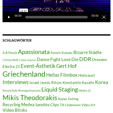
00:00
00:00
SCHLAGWÖRTER
Apassionata
Bizarre Städte
A.R.Penck
Asteris Kutulas
DDR
Dance Fight Love Die
Dresden
Christa Wolf
Costa-Gavras
Event-Ästhetik
Gert Hof
Electra 21
Griechenland
Hellas Filmbox
Holocaust
Interviews
Korea
Israel
Jannis Ritsos
Konstantin Kavafis
Liquid Staging
Kreuzschule (Kreuzgymnasium)
Medea 21
Mikis Theodorakis
Rainer Fetting
Recycling Medea
Satellite Clips
Till Lindemann
Video Art
Video Blinks