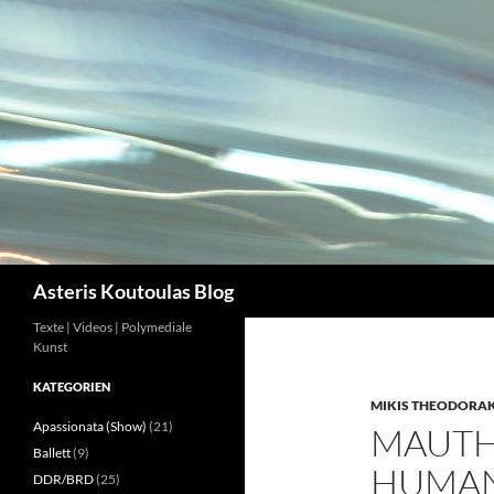
Zum
Inhalt
springen
Suchen
Asteris Koutoulas Blog
Texte | Videos | Polymediale
Kunst
KATEGORIEN
MIKIS THEODORAK
Apassionata (Show)
(21)
MAUTH
Ballett
(9)
HUMAN
DDR/BRD
(25)