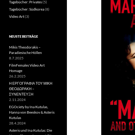
Tagebücher: Privates
(5)
Tagebücher: Südkorea
(8)
Video Art
(3)
NEUSTE BEITRÄGE
Mikis Theodorakis –
Paradiesische Höllen
8.7.2025
FilmFemales Video Art
Homage
26.2.2025
Η ΕΡΓΟΓΡΑΦΙΑ ΤΟΥ ΜΙΚΗ
ΘΕΟΔΩΡΑΚΗ –
ΣΥΝΕΝΤΕΥΞΗ
2.11.2024
EGOciety by Ina Kutulas,
Hanna von Beeskov & Asteris
Kutulas
28.4.2024
Asteris und Ina Kutulas: Die