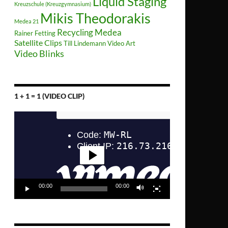
Liquid Staging
Kreuzschule (Kreuzgymnasium)
Mikis Theodorakis
Medea 21
Recycling Medea
Rainer Fetting
Satellite Clips
Till Lindemann
Video Art
Video Blinks
1 + 1 = 1 (VIDEO CLIP)
Video-
Player
00:00
00:00