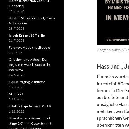
Horen (Rezension von Niki
Eideneier)
21.2.2024
Unstete Sternenhimmel, Chaos
& Harmonie
28.7.2023
Israels Einheit 18 Thriller
21.7.2023
Feloneye video clip „Boogie“
„Songs of Humanity“ T
3.7.2023
Griechenland Aktuell: Der
Regisseur Asteris Kutulas im
Hass und „Un
Interview
24.6.2023
Für mich wurde 
Liquid Staging Manifesto
furchteinflößen
20.3.2023
herum, in Deuts
Medea 21
ausbreitete und
1.11.2022
unsägliche Hass
Satellite Clips Project (Part I)
mehrten, was for
1.11.2022
sprachlichen Ge
Über das neue Sehen … und
„Kino 2.0“ – im Gespräch mit
überschritten w
Thorsten Schaumann