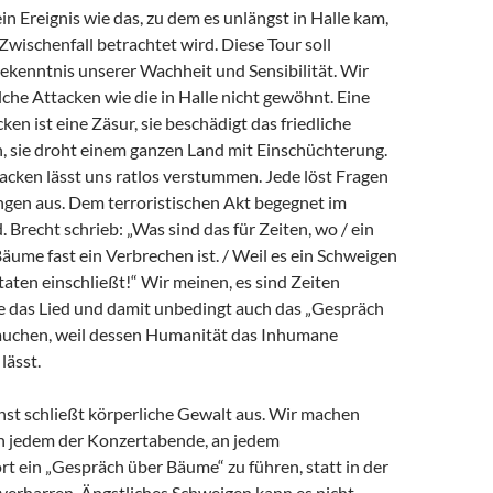
ein Ereignis wie das, zu dem es unlängst in Halle kam,
 Zwischenfall betrachtet wird. Diese Tour soll
Bekenntnis unserer Wachheit und Sensibilität. Wir
che Attacken wie die in Halle nicht gewöhnt. Eine
ken ist eine Zäsur, sie beschädigt das friedliche
sie droht einem ganzen Land mit Einschüchterung.
acken lässt uns ratlos verstummen. Jede löst Fragen
gen aus. Dem terroristischen Akt begegnet im
. Brecht schrieb: „Was sind das für Zeiten, wo / ein
ume fast ein Verbrechen ist. / Weil es ein Schweigen
taten einschließt!“ Wir meinen, es sind Zeiten
e das Lied und damit unbedingt auch das „Gespräch
auchen, weil dessen Humanität das Inhumane
lässt.
st schließt körperliche Gewalt aus. Wir machen
an jedem der Konzertabende, an jedem
t ein „Gespräch über Bäume“ zu führen, statt in der
verharren. Ängstliches Schweigen kann es nicht