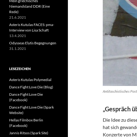
Mein griechisches
Niemandsland DDR (Eine
Rede)
21.6.2021
Asteris Kutulas FACES: pma-
Interview von Lisa Schaft
13.4.2021
Odysseas Elytis Begegnungen
31.1.2021
LESEZEICHEN
Asteris Kutulas Polymedial
Dance Fight Love Die (Blog)
Antifaschistisches Post
Dance Fight Love Die
(Facebook)
Dance Fight Love Die (Spark
„Gespräch ü
Website)
Die Idee zu dies
Hellas Filmbox Berlin
(Facebook)
hat sich gewande
Jannis Ritsos (Spark Site)
Konzerte von Ma