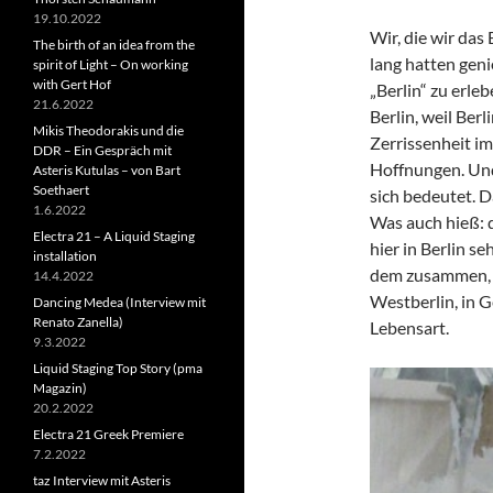
19.10.2022
Wir, die wir das
The birth of an idea from the
lang hatten gen
spirit of Light – On working
with Gert Hof
„Berlin“ zu erleb
21.6.2022
Berlin, weil Berl
Mikis Theodorakis und die
Zerrissenheit i
DDR – Ein Gespräch mit
Hoffnungen. Und
Asteris Kutulas – von Bart
Soethaert
sich bedeutet. D
1.6.2022
Was auch hieß: d
Electra 21 – A Liquid Staging
hier in Berlin s
installation
dem zusammen, wa
14.4.2022
Westberlin, in 
Dancing Medea (Interview mit
Renato Zanella)
Lebensart.
9.3.2022
Liquid Staging Top Story (pma
Magazin)
20.2.2022
Electra 21 Greek Premiere
7.2.2022
taz Interview mit Asteris