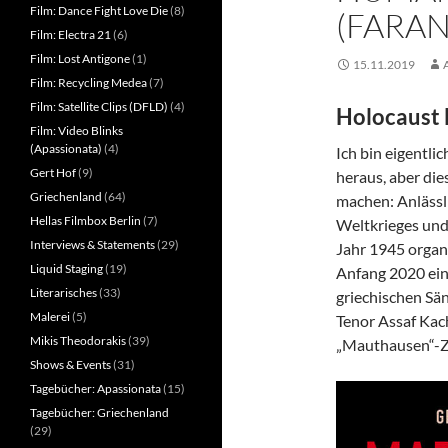
Film: Dance Fight Love Die
(8)
(FARAN
Film: Electra 21
(6)
Film: Lost Antigone
(1)
15.11.2019
Film: Recycling Medea
(7)
Film: Satellite Clips (DFLD)
(4)
Holocaust 
Film: Video Blinks
(Apassionata)
(4)
Ich bin eigentli
Gert Hof
(9)
heraus, aber die
Griechenland
(64)
machen: Anlässli
Hellas Filmbox Berlin
(7)
Weltkrieges und
Interviews & Statements
(29)
Jahr 1945 organ
Liquid Staging
(19)
Anfang 2020 ein
Literarisches
(33)
griechischen Sä
Malerei
(5)
Tenor Assaf Kach
Mikis Theodorakis
(39)
„Mauthausen“-Z
Shows & Events
(31)
Tagebücher: Apassionata
(15)
Tagebücher: Griechenland
(29)