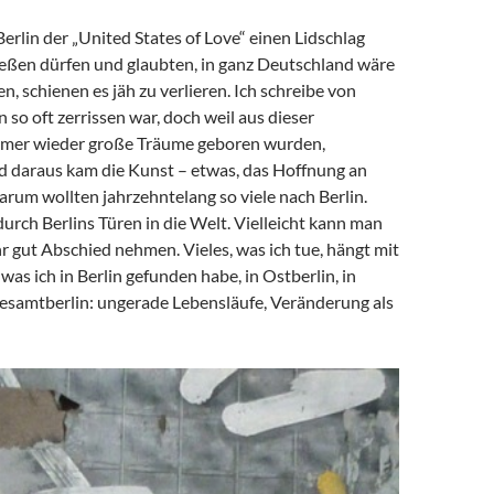
 Berlin der „United States of Love“ einen Lidschlag
ießen dürfen und glaubten, in ganz Deutschland wäre
en, schienen es jäh zu verlieren. Ich schreibe von
in so oft zerrissen war, doch weil aus dieser
mmer wieder große Träume geboren wurden,
 daraus kam die Kunst – etwas, das Hoffnung an
arum wollten jahrzehntelang so viele nach Berlin.
urch Berlins Türen in die Welt. Vielleicht kann man
ehr gut Abschied nehmen. Vieles, was ich tue, hängt mit
s ich in Berlin gefunden habe, in Ostberlin, in
Gesamtberlin: ungerade Lebensläufe, Veränderung als