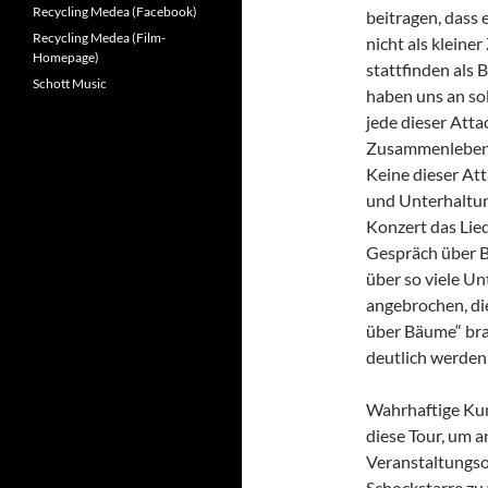
Recycling Medea (Facebook)
beitragen, dass 
Recycling Medea (Film-
nicht als kleiner
Homepage)
stattfinden als 
Schott Music
haben uns an sol
jede dieser Attac
Zusammenleben, 
Keine dieser Att
und Unterhaltun
Konzert das Lied
Gespräch über Bä
über so viele Un
angebrochen, di
über Bäume“ br
deutlich werden 
Wahrhaftige Kun
diese Tour, um 
Veranstaltungsor
Schockstarre zu 