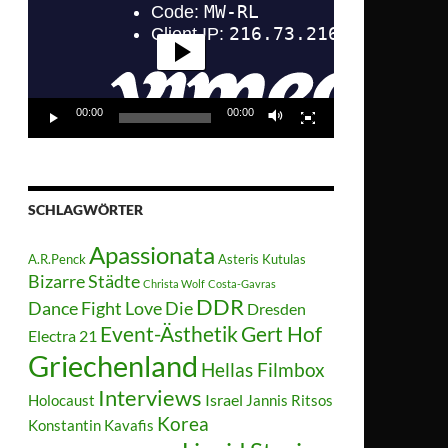
00:00
00:00
SCHLAGWÖRTER
Apassionata
A.R.Penck
Asteris Kutulas
Bizarre Städte
Christa Wolf
Costa-Gavras
DDR
Dance Fight Love Die
Dresden
Event-Ästhetik
Gert Hof
Electra 21
Griechenland
Hellas Filmbox
Interviews
Israel
Holocaust
Jannis Ritsos
Korea
Konstantin Kavafis