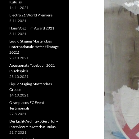
Kutulas
14.11.2021
Electra 21 World Premiere
5.11.2021
Hans Vogt Film Award 2021
3.11.2021
Liquid Staging Masterclass
(Internationale Hofer Filmtage
2021)
23.10.2021
Apassionata Tagebuch 2021
(Nachspiel)
23.10.2021
Liquid Staging Masterclass
Greece
14.10.2021
Olympiacos FC Event –
Testimonials
27.8.2021
Der Licht-Architekt Gert Hof –
Interview mit Asteris Kutulas
21.7.2021