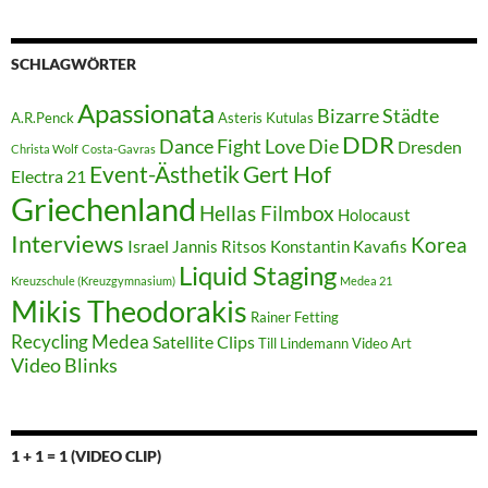
SCHLAGWÖRTER
Apassionata
Bizarre Städte
A.R.Penck
Asteris Kutulas
DDR
Dance Fight Love Die
Dresden
Christa Wolf
Costa-Gavras
Event-Ästhetik
Gert Hof
Electra 21
Griechenland
Hellas Filmbox
Holocaust
Interviews
Korea
Israel
Jannis Ritsos
Konstantin Kavafis
Liquid Staging
Kreuzschule (Kreuzgymnasium)
Medea 21
Mikis Theodorakis
Rainer Fetting
Recycling Medea
Satellite Clips
Till Lindemann
Video Art
Video Blinks
1 + 1 = 1 (VIDEO CLIP)