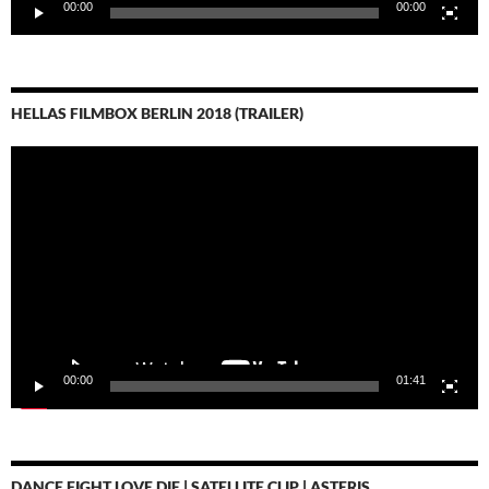
00:00
00:00
HELLAS FILMBOX BERLIN 2018 (TRAILER)
Video-
Player
00:00
01:41
DANCE FIGHT LOVE DIE | SATELLITE CLIP | ASTERIS