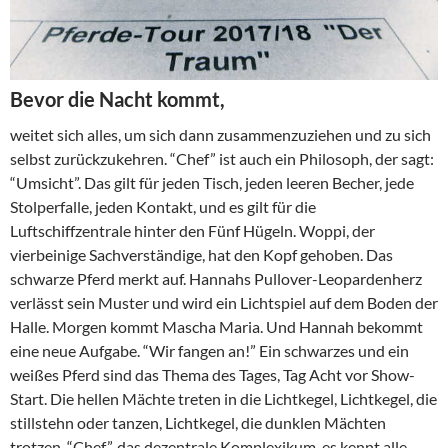
Bevor die Nacht kommt,
weitet sich alles, um sich dann zusammenzuziehen und zu sich
selbst zurückzukehren. “Chef” ist auch ein Philosoph, der sagt:
“Umsicht”. Das gilt für jeden Tisch, jeden leeren Becher, jede
Stolperfalle, jeden Kontakt, und es gilt für die
Luftschiffzentrale hinter den Fünf Hügeln. Woppi, der
vierbeinige Sachverständige, hat den Kopf gehoben. Das
schwarze Pferd merkt auf. Hannahs Pullover-Leopardenherz
verlässt sein Muster und wird ein Lichtspiel auf dem Boden der
Halle. Morgen kommt Mascha Maria. Und Hannah bekommt
eine neue Aufgabe. “Wir fangen an!” Ein schwarzes und ein
weißes Pferd sind das Thema des Tages, Tag Acht vor Show-
Start. Die hellen Mächte treten in die Lichtkegel, Lichtkegel, die
stillstehn oder tanzen, Lichtkegel, die dunklen Mächten
trotzen. “Chef”, das dezentrale Komplexikum, es kennt alle