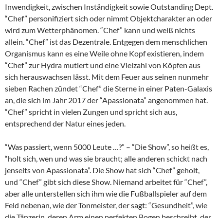
Inwendigkeit, zwischen Inständigkeit sowie Outstanding Dept.
“Chef” personifiziert sich oder nimmt Objektcharakter an oder
wird zum Wetterphänomen. “Chef” kann und weiß nichts
allein. “Chef” ist das Dezentrale. Entgegen dem menschlichen
Organismus kann es eine Weile ohne Kopf existieren, indem
“Chef” zur Hydra mutiert und eine Vielzahl von Köpfen aus
sich herauswachsen lässt. Mit dem Feuer aus seinen nunmehr
sieben Rachen zündet “Chef” die Sterne in einer Paten-Galaxis
an, die sich im Jahr 2017 der “Apassionata” angenommen hat.
“Chef” spricht in vielen Zungen und spricht sich aus,
entsprechend der Natur eines jeden.
“Was passiert, wenn 5000 Leute …?” – “Die Show”, so heißt es,
“holt sich, wen und was sie braucht; alle anderen schickt nach
jenseits von Apassionata”. Die Show hat sich “Chef” geholt,
und “Chef” gibt sich diese Show. Niemand arbeitet für “Chef”,
aber alle unterstellen sich ihm wie die Fußballspieler auf dem
Feld nebenan, wie der Tonmeister, der sagt: “Gesundheit”, wie
die Tänzerin, deren Arm einen perfekten Bogen beschreibt, der