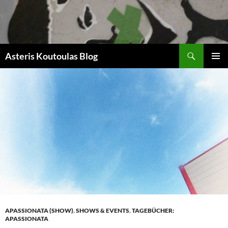
Zum
Inhalt
springen
Suchen
Asteris Koutoulas Blog
PRIMÄR
MENÜ
APASSIONATA (SHOW)
,
SHOWS & EVENTS
,
TAGEBÜCHER:
APASSIONATA