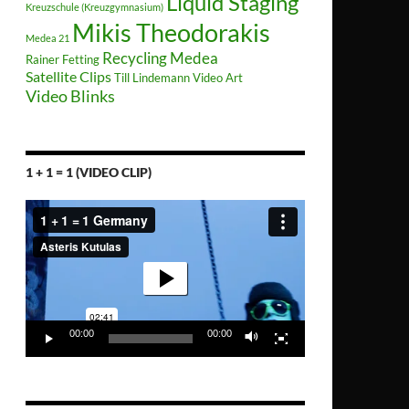
Liquid Staging
Kreuzschule (Kreuzgymnasium)
Mikis Theodorakis
Medea 21
Recycling Medea
Rainer Fetting
Satellite Clips
Till Lindemann
Video Art
Video Blinks
1 + 1 = 1 (VIDEO CLIP)
Video-
Player
00:00
00:00