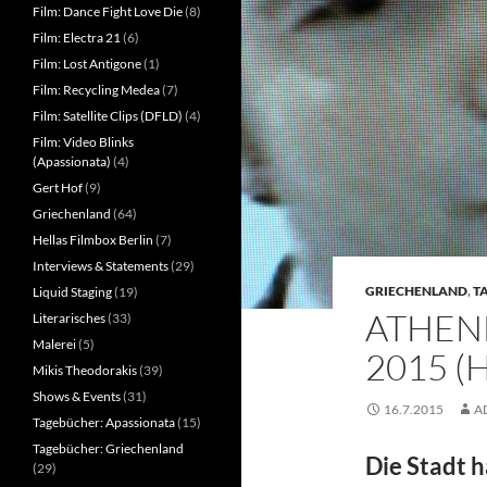
Film: Dance Fight Love Die
(8)
Film: Electra 21
(6)
Film: Lost Antigone
(1)
Film: Recycling Medea
(7)
Film: Satellite Clips (DFLD)
(4)
Film: Video Blinks
(Apassionata)
(4)
Gert Hof
(9)
Griechenland
(64)
Hellas Filmbox Berlin
(7)
Interviews & Statements
(29)
GRIECHENLAND
,
T
Liquid Staging
(19)
ATHENE
Literarisches
(33)
Malerei
(5)
2015 (
Mikis Theodorakis
(39)
Shows & Events
(31)
16.7.2015
A
Tagebücher: Apassionata
(15)
Tagebücher: Griechenland
Die Stadt h
(29)