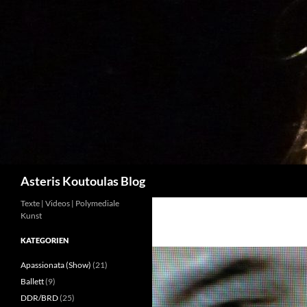
Zum
Inhalt
springen
Suchen
Asteris Koutoulas Blog
Texte | Videos | Polymediale
Kunst
KATEGORIEN
Apassionata (Show)
(21)
Ballett
(9)
DDR/BRD
(25)