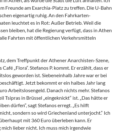
ill in Athen, als würde die Stadt die Luft anhalten. Ich
um Freunde am Exarchia-Platz zu treffen. Die U-Bahn
nschen eigenartig ruhig. An den Fahrkarten-
ten leuchtet es in Rot: Außer Betrieb. Weil die
en bleiben, hat die Regierung verfügt, dass in Athen
 alle Fahrten mit öffentlichen Verkehrsmitteln
tz, dem Treffpunkt der Athener Anarchisten-Szene,
s Café „Flora“. Stefanos P. kommt. Er erzählt, dass er
tslos geworden ist. Siebeneinhalb Jahre war er bei
beschäftigt. Jetzt bekommt er ein halbes Jahr lang
uro Arbeitslosengeld. Danach nichts mehr. Stefanos
eil Tsipras in Brüssel „eingeknickt“ ist. „Das hätte er
ben dürfen“, sagt Stefanos erregt. „Es hilft
nicht, sondern so wird Griechenland unterjocht.“ Ich
r überhaupt mit 360 Euro überleben kann. Er
 mich lieber nicht. Ich muss mich irgendwie