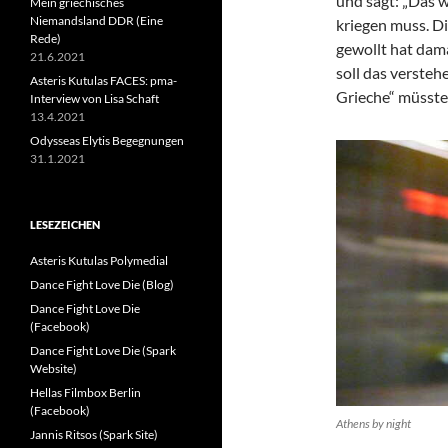
und sagt: „Das 
Mein griechisches
Niemandsland DDR (Eine
kriegen muss. Di
Rede)
gewollt hat damal
21.6.2021
soll das versteh
Asteris Kutulas FACES: pma-
Grieche“ müsste
Interview von Lisa Schaft
13.4.2021
Odysseas Elytis Begegnungen
31.1.2021
LESEZEICHEN
Asteris Kutulas Polymedial
Dance Fight Love Die (Blog)
Dance Fight Love Die
(Facebook)
Dance Fight Love Die (Spark
Website)
Hellas Filmbox Berlin
(Facebook)
Athens by night
Jannis Ritsos (Spark Site)