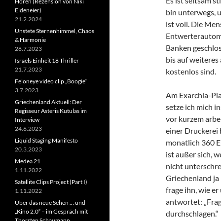
Es ist seltsam st
Horen (Rezension von Niki
Eideneier)
bin unterwegs, 
21.2.2024
ist voll. Die Me
Unstete Sternenhimmel, Chaos
Entwerterautoma
& Harmonie
Banken geschloss
28.7.2023
bis auf weiteres
Israels Einheit 18 Thriller
21.7.2023
kostenlos sind.
Feloneye video clip „Boogie“
3.7.2023
Am Exarchia-Pla
Griechenland Aktuell: Der
setze ich mich in
Regisseur Asteris Kutulas im
vor kurzem arbei
Interview
24.6.2023
einer Druckerei 
Liquid Staging Manifesto
monatlich 360 E
20.3.2023
ist außer sich, w
Medea 21
nicht unterschrei
1.11.2022
Griechenland ja 
Satellite Clips Project (Part I)
frage ihn, wie e
1.11.2022
antwortet: „Frag
Über das neue Sehen … und
„Kino 2.0“ – im Gespräch mit
durchschlagen.“
Thorsten Schaumann