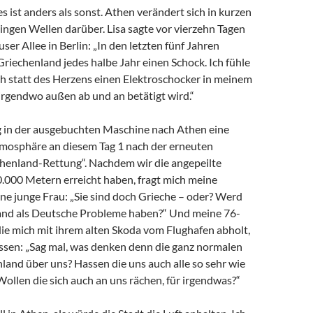
es ist anders als sonst. Athen verändert sich in kurzen
ingen Wellen darüber. Lisa sagte vor vierzehn Tagen
ser Allee in Berlin: „In den letzten fünf Jahren
riechenland jedes halbe Jahr einen Schock. Ich fühle
ich statt des Herzens einen Elektroschocker in meinem
irgendwo außen ab und an betätigt wird.“
 in der ausgebuchten Maschine nach Athen eine
mosphäre an diesem Tag 1 nach der erneuten
chenland-Rettung“. Nachdem wir die angepeilte
.000 Metern erreicht haben, fragt mich meine
ine junge Frau: „Sie sind doch Grieche – oder? Werd
land als Deutsche Probleme haben?“ Und meine 76-
die mich mit ihrem alten Skoda vom Flughafen abholt,
wissen: „Sag mal, was denken denn die ganz normalen
land über uns? Hassen die uns auch alle so sehr wie
ollen die sich auch an uns rächen, für irgendwas?“