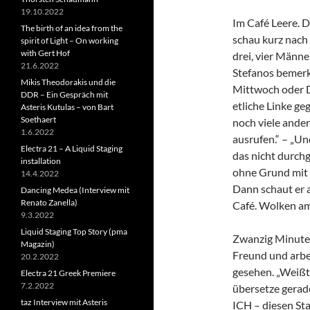
19.10.2022
Im Café Leere. Da
The birth of an idea from the
schau kurz nach
spirit of Light – On working
with Gert Hof
drei, vier Männer
21.6.2022
Stefanos bemerk
Mikis Theodorakis und die
Mittwoch oder 
DDR – Ein Gespräch mit
etliche Linke g
Asteris Kutulas – von Bart
Soethaert
noch viele ande
1.6.2022
ausrufen.“ – „Un
Electra 21 – A Liquid Staging
das nicht durch
installation
ohne Grund mit
14.4.2022
Dann schaut er a
Dancing Medea (Interview mit
Renato Zanella)
Café. Wolken a
9.3.2022
Liquid Staging Top Story (pma
Zwanzig Minuten
Magazin)
Freund und arbei
20.2.2022
gesehen. „Weißt 
Electra 21 Greek Premiere
7.2.2022
übersetze gerad
taz Interview mit Asteris
ICH – diesen St