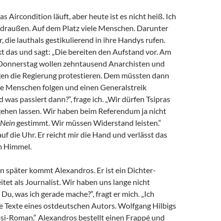
s Aircondition läuft, aber heute ist es nicht heiß. Ich
 draußen. Auf dem Platz viele Menschen. Darunter
, die lauthals gestikulierend in ihre Handys rufen.
t das und sagt: „Die bereiten den Aufstand vor. Am
Donnerstag wollen zehntausend Anarchisten und
egen die Regierung protestieren. Dem müssten dann
re Menschen folgen und einen Generalstreik
d was passiert dann?“, frage ich. „Wir dürfen Tsipras
gehen lassen. Wir haben beim Referendum ja nicht
Nein
gestimmt. Wir müssen Widerstand leisten.“
uf die Uhr. Er reicht mir die Hand und verlässt das
m Himmel.
 später kommt Alexandros. Er ist ein Dichter-
tet als Journalist. Wir haben uns lange nicht
Du, was ich gerade mache?“, fragt er mich. „Ich
e Texte eines ostdeutschen Autors. Wolfgang Hilbigs
asi-Roman.“ Alexandros bestellt einen Frappé und