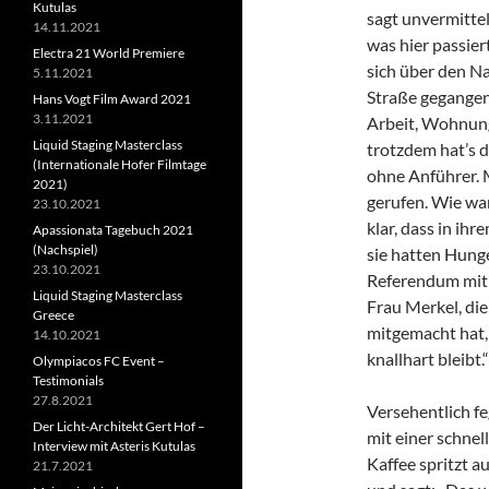
Kutulas
sagt unvermittel
14.11.2021
was hier passiert
Electra 21 World Premiere
sich über den Na
5.11.2021
Straße gegangen.
Hans Vogt Film Award 2021
3.11.2021
Arbeit, Wohnung
Liquid Staging Masterclass
trotzdem hat’s d
(Internationale Hofer Filmtage
ohne Anführer. 
2021)
gerufen. Wie wa
23.10.2021
klar, dass in ih
Apassionata Tagebuch 2021
(Nachspiel)
sie hatten Hunge
23.10.2021
Referendum mit
Liquid Staging Masterclass
Frau Merkel, di
Greece
mitgemacht hat, 
14.10.2021
knallhart bleibt.“
Olympiacos FC Event –
Testimonials
27.8.2021
Versehentlich fe
Der Licht-Architekt Gert Hof –
mit einer schne
Interview mit Asteris Kutulas
Kaffee spritzt a
21.7.2021