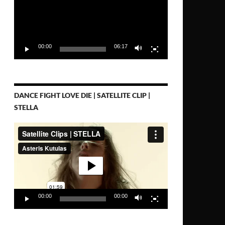
00:00
06:17
DANCE FIGHT LOVE DIE | SATELLITE CLIP |
STELLA
Video-
Player
00:00
00:00