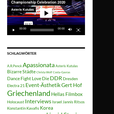
00:00
00:00
SCHLAGWÖRTER
Apassionata
A.R.Penck
Asteris Kutulas
Bizarre Städte
Christa Wolf
Costa-Gavras
DDR
Dance Fight Love Die
Dresden
Event-Ästhetik
Gert Hof
Electra 21
Griechenland
Hellas Filmbox
Interviews
Israel
Holocaust
Jannis Ritsos
Korea
Konstantin Kavafis