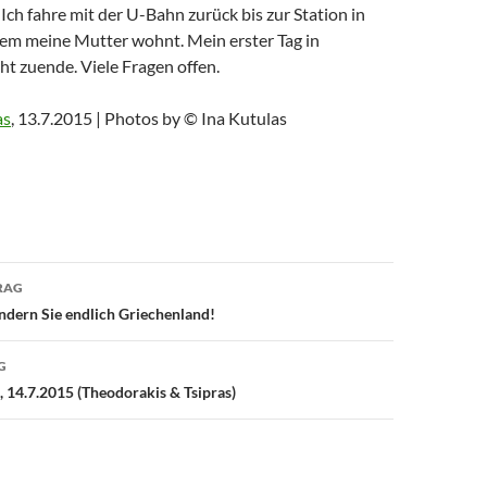
 Ich fahre mit der U-Bahn zurück bis zur Station in
dem meine Mutter wohnt. Mein erster Tag in
t zuende. Viele Fragen offen.
as
, 13.7.2015 | Photos by © Ina Kutulas
avigation
RAG
ändern Sie endlich Griechenland!
G
 14.7.2015 (Theodorakis & Tsipras)