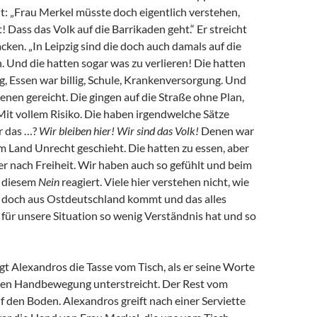
t: „Frau Merkel müsste doch eigentlich verstehen,
! Dass das Volk auf die Barrikaden geht.“ Er streicht
cken. „In Leipzig sind die doch auch damals auf die
 Und die hatten sogar was zu verlieren! Die hatten
, Essen war billig, Schule, Krankenversorgung. Und
enen gereicht. Die gingen auf die Straße ohne Plan,
Mit vollem Risiko. Die haben irgendwelche Sätze
r das …?
Wir bleiben hier!
Wir sind das Volk!
Denen war
rem Land Unrecht geschieht. Die hatten zu essen, aber
r nach Freiheit. Wir haben auch so gefühlt und beim
 diesem
Nein
reagiert. Viele hier verstehen nicht, wie
e doch aus Ostdeutschland kommt und das alles
für unsere Situation so wenig Verständnis hat und so
gt Alexandros die Tasse vom Tisch, als er seine Worte
llen Handbewegung unterstreicht. Der Rest vom
uf den Boden. Alexandros greift nach einer Serviette