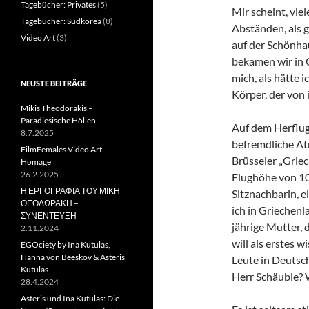
Tagebücher: Privates
(5)
Mir scheint, viel
Tagebücher: Südkorea
(8)
Abständen, als g
Video Art
(3)
auf der Schönhau
bekamen wir in G
mich, als hätte 
NEUSTE BEITRÄGE
Körper, der von 
Mikis Theodorakis –
Paradiesische Höllen
Auf dem Herflug
8.7.2025
befremdliche At
FilmFemales Video Art
Brüsseler „Grie
Homage
26.2.2025
Flughöhe von 10
Η ΕΡΓΟΓΡΑΦΙΑ ΤΟΥ ΜΙΚΗ
Sitznachbarin, e
ΘΕΟΔΩΡΑΚΗ –
ich in Griechen
ΣΥΝΕΝΤΕΥΞΗ
jährige Mutter, 
2.11.2024
will als erstes 
EGOciety by Ina Kutulas,
Hanna von Beeskov & Asteris
Leute in Deutsch
Kutulas
Herr Schäuble? W
28.4.2024
Asteris und Ina Kutulas: Die