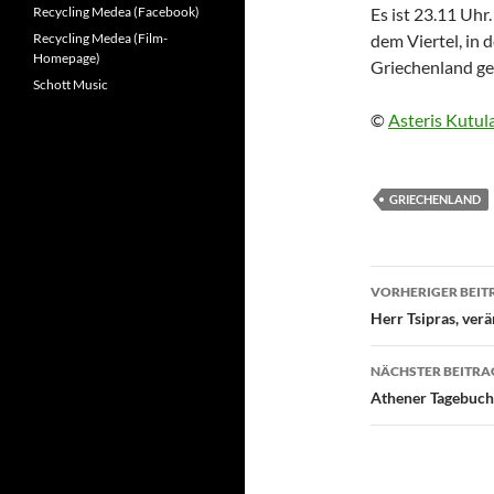
Recycling Medea (Facebook)
Es ist 23.11 Uhr.
Recycling Medea (Film-
dem Viertel, in 
Homepage)
Griechenland geh
Schott Music
©
Asteris Kutul
GRIECHENLAND
Beitragsn
VORHERIGER BEIT
Herr Tsipras, ver
NÄCHSTER BEITRA
Athener Tagebuch,